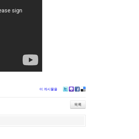
이 게시물을
Tw
M
Fa
De
itte
e2
ce
lici
r
da
bo
ou
목록
y
ok
s