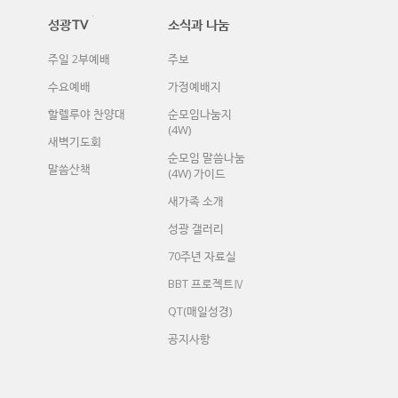
성광TV
소식과 나눔
주일 2부예배
주보
수요예배
가정예배지
할렐루야 찬양대
순모임나눔지
(4W)
새벽기도회
순모임 말씀나눔
말씀산책
(4W) 가이드
새가족 소개
성광 갤러리
70주년 자료실
BBT 프로젝트Ⅳ
QT(매일성경)
공지사항