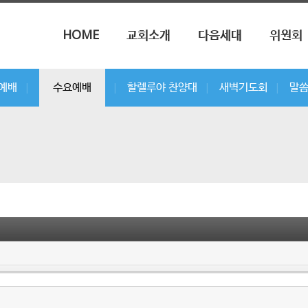
메뉴 건너뛰기
HOME
교회소개
다음세대
위원회
부예배
수요예배
할렐루야 찬양대
새벽기도회
말
|
|
|
|