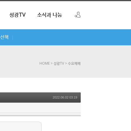
성광TV
소식과 나눔
로그인
씀산책
|
회원가입
HOME
> 성광TV
> 수요예배
2022.06.02 03:19