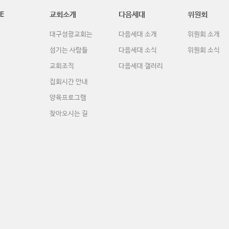
E
교회소개
다음세대
위원회
대구성광교회는
다음세대 소개
위원회 소개
섬기는 사람들
다음세대 소식
위원회 소식
교회조직
다음세대 갤러리
집회시간 안내
양육프로그램
찾아오시는 길