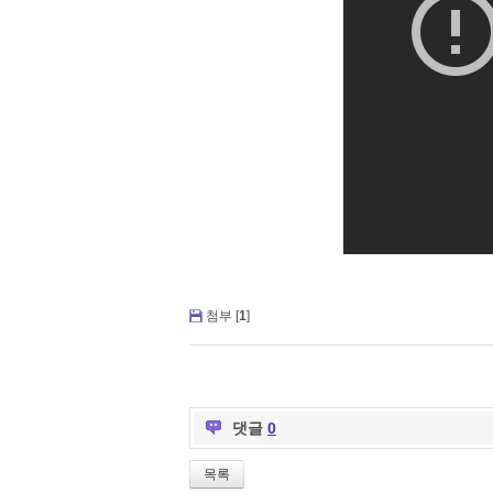
첨부 [
1
]
댓글
0
목록