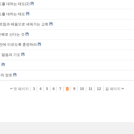
도를 대하는 태도(2)
도를 대하는 태도
가르침과 배움으로 세워가는 교회
은혜로 산다는 것
경건에 이르도록 훈련하라
직 말씀과 기도
회
사와 장로
8
첫 페이지
3
4
5
6
7
9
10
11
12
끝 페이지