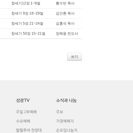
창세기12장 1~9절
황수빈 목사
창세기 9장 18~29절
김인환 목사
창세기 5장 21~24절
김홍석 목사
창세기 50장 15~21절
장해용 전도사
쓰기
성광TV
소식과 나눔
주일 2부예배
주보
수요예배
가정예배지
할렐루야 찬양대
순모임나눔지