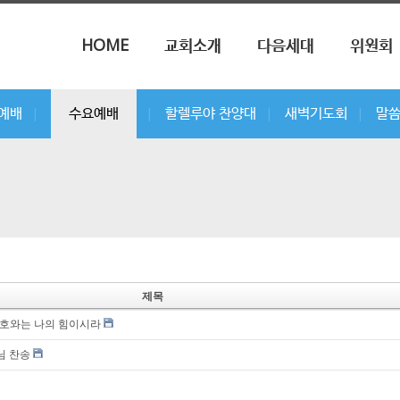
메뉴 건너뛰기
HOME
교회소개
다음세대
위원회
부예배
수요예배
할렐루야 찬양대
새벽기도회
말
|
|
|
|
제목
 여호와는 나의 힘이시라
님 찬송