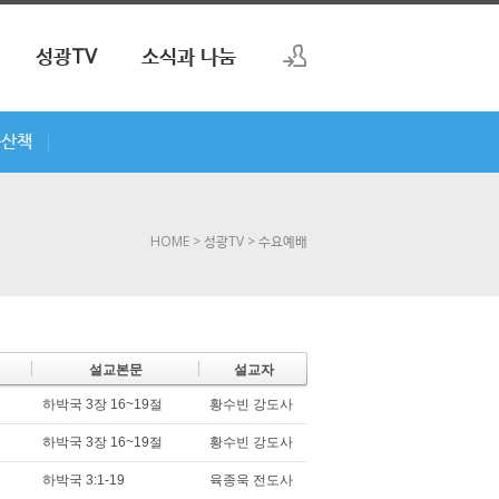
성광TV
소식과 나눔
로그인
씀산책
|
회원가입
HOME
> 성광TV
> 수요예배
설교본문
설교자
하박국 3장 16~19절
황수빈 강도사
하박국 3장 16~19절
황수빈 강도사
하박국 3:1-19
육종욱 전도사