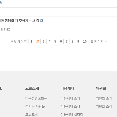
과 동행할 때 주어지는 새 힘
상하라
2
첫 페이지
1
3
4
5
6
7
8
9
10
끝 페이지
E
교회소개
다음세대
위원회
대구성광교회는
다음세대 소개
위원회 소개
섬기는 사람들
다음세대 소식
위원회 소식
교회조직
다음세대 갤러리