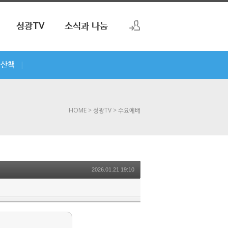
성광TV
소식과 나눔
로그인
씀산책
|
회원가입
HOME
> 성광TV
> 수요예배
2026.01.21 19:10