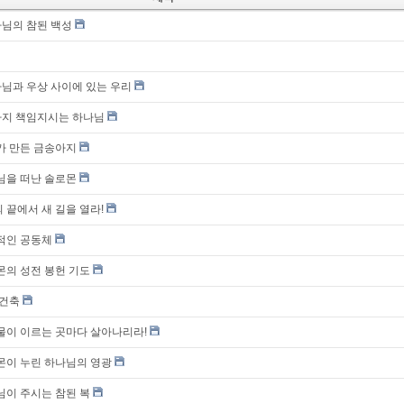
나님의 참된 백성
하나님과 우상 사이에 있는 우리
끝까지 책임지시는 하나님
려가 만든 금송아지
나님을 떠난 솔로몬
 끝에서 새 길을 열라!
력적인 공동체
로몬의 성전 봉헌 기도
 건축
물이 이르는 곳마다 살아나리라!
로몬이 누린 하나님의 영광
나님이 주시는 참된 복