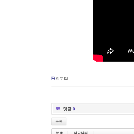
첨부 [
1
]
댓글
0
목록
번호
설교날짜