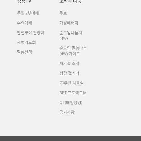
성광TV
소식과 나눔
주일 2부예배
주보
수요예배
가정예배지
할렐루야 찬양대
순모임나눔지
(4W)
새벽기도회
순모임 말씀나눔
말씀산책
(4W) 가이드
새가족 소개
성광 갤러리
70주년 자료실
BBT 프로젝트Ⅳ
QT(매일성경)
공지사항