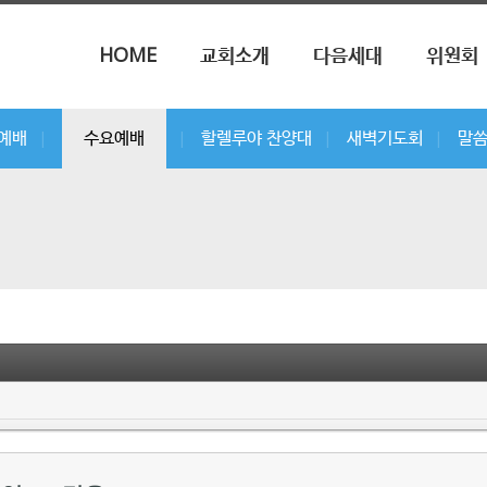
메뉴 건너뛰기
HOME
교회소개
다음세대
위원회
부예배
수요예배
할렐루야 찬양대
새벽기도회
말
|
|
|
|