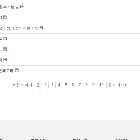
을 누리는 길
때
나님의 뜻에 순종하는 사람
거룩
교제
자유
은혜로라!
1
첫 페이지
2
3
4
5
6
7
8
9
10
끝 페이지