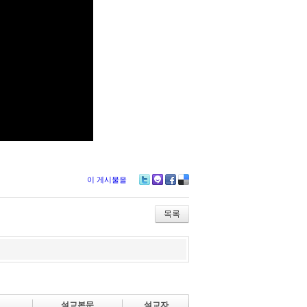
이 게시물을
Tw
M
Fa
De
itte
e2
ce
lici
r
da
bo
ou
목록
y
ok
s
설교본문
설교자