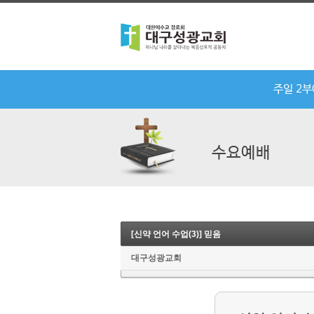
주일 2
수요예배
[신약 언어 수업(3)] 믿음
대구성광교회