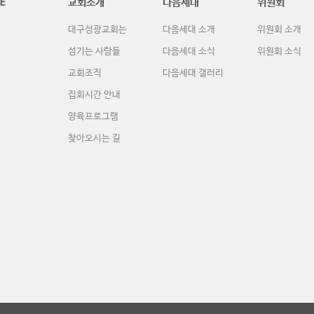
E
교회소개
다음세대
위원회
대구성광교회는
다음세대 소개
위원회 소개
섬기는 사람들
다음세대 소식
위원회 소식
교회조직
다음세대 갤러리
집회시간 안내
양육프로그램
찾아오시는 길