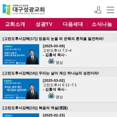
교회소개
|
성광TV
|
다음세대
|
소식나눔
[고린도후서강해(17)] 믿음의 눈을 떠 은혜의 흔적을 발견하라!
[2025-03-09]
고린도후서 7:2~4
- 김홍석 목사 -
영상
[고린도후서강해(16)] 우리는 살아 계신 하나님의 성전이라!
[2025-03-02]
고린도후서 6:11~7:1
- 김홍석 목사 -
영상
[고린도후서강해(15)] 복음의 역설(逆說)
[2025-02-23]