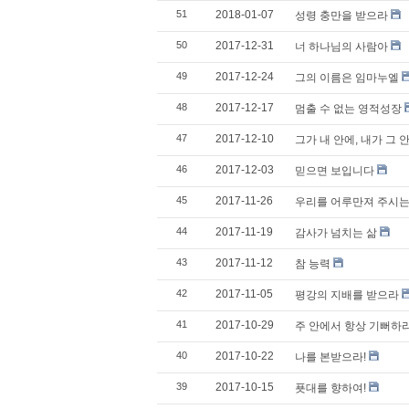
51
2018-01-07
성령 충만을 받으라
50
2017-12-31
너 하나님의 사람아
49
2017-12-24
그의 이름은 임마누엘
48
2017-12-17
멈출 수 없는 영적성장
47
2017-12-10
그가 내 안에, 내가 그 
46
2017-12-03
믿으면 보입니다
45
2017-11-26
우리를 어루만져 주시는
44
2017-11-19
감사가 넘치는 삶
43
2017-11-12
참 능력
42
2017-11-05
평강의 지배를 받으라
41
2017-10-29
주 안에서 항상 기뻐하
40
2017-10-22
나를 본받으라!
39
2017-10-15
푯대를 향하여!