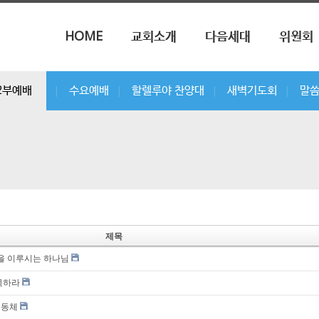
메뉴 건너뛰기
HOME
교회소개
다음세대
위원회
2부예배
수요예배
할렐루야 찬양대
새벽기도회
말
|
|
|
|
제목
속을 이루시는 하나님
목하라
공동체