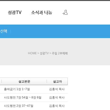
성광TV
소식과 나눔
로그인
씀산책
|
회원가입
HOME
> 성광TV
> 주일 2부예배
설교본문
설교자
출애굽기 1장 1~7절
김홍석 목사
사도행전 7장 54절 ~ 8장 8절
김홍석 목사
사도행전 2장 37~47절
김홍석 목사