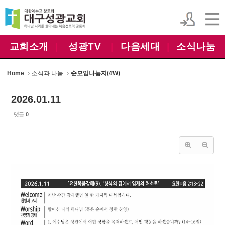
Sketchbook5, 스케치북5
Sketchbook5, 스케치북5
교회소개
|
성광TV
|
다음세대
|
소식나눔
Home
소식과 나눔
순모임나눔지(4W)
2026.01.11
댓글
0