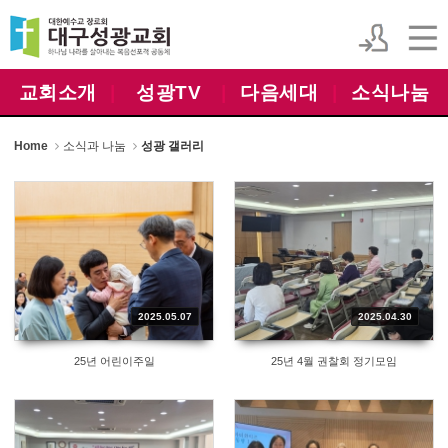
Sketchbook5, 스케치북5
Sketchbook5, 스케치북5
교회소개
|
성광TV
|
다음세대
|
소식나눔
Home
소식과 나눔
성광 갤러리
2025.05.07
2025.04.30
25년 어린이주일
25년 4월 권찰회 정기모임