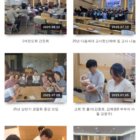
2025.08.12
2025.07.13
1여전도회 간친회
25년 다음세대 교사헌신예배 및 교사 나눔
2025.07.09
2025.07.05
25년 상반기 권찰회 종강 모임
교회 첫 출석(강종호, 김혜원B 부부의 아
들 강윤우)