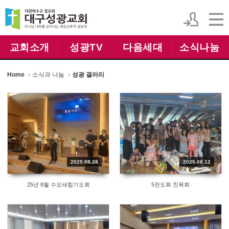
Sketchbook5, 스케치북5
Sketchbook5, 스케치북5
교회소개
|
성광TV
|
다음세대
|
소식나눔
Home
소식과 나눔
성광 갤러리
2025.08.28
2025.08.12
25년 8월 수요새힘기도회
5전도회 친목회