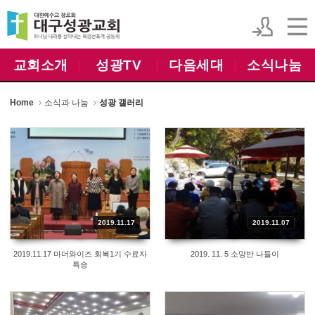
Sketchbook5, 스케치북5
Sketchbook5, 스케치북5
교회소개
|
성광TV
|
다음세대
|
소식나눔
Home
소식과 나눔
성광 갤러리
2019.11.17
2019.11.07
2019.11.17 마더와이즈 회복1기 수료자
2019. 11. 5 소망반 나들이
특송