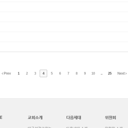
Prev
1
2
3
4
5
6
7
8
9
10
...
25
Next
E
교회소개
다음세대
위원회