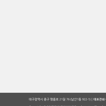
대구광역시 중구 명륜로 21길 76 (남산1동 922-1) |
대표전화