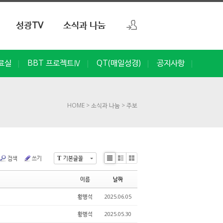
성광TV
소식과 나눔
로그인
료실
BBT 프로젝트Ⅳ
QT(매일성경)
공지사항
|
|
|
|
회원가입
HOME
> 소식과 나눔
> 주보
검색
쓰기
기본글꼴
T
Li
Zi
G
st
n
al
이름
날짜
e
le
ry
황병석
2025.06.05
황병석
2025.05.30