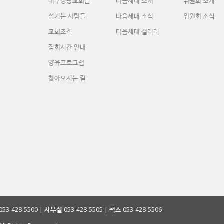
대구성광교회는
다음세대 소개
위원회 소개
섬기는 사람들
다음세대 소식
위원회 소식
교회조직
다음세대 갤러리
집회시간 안내
양육프로그램
찾아오시는 길
053-428-5500 |
사무실
053-428-5505 |
팩스
053-428-5506