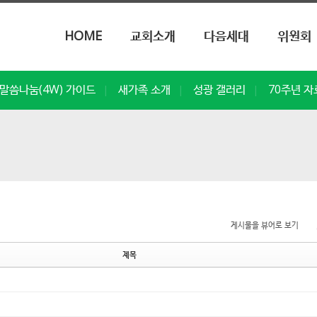
메뉴 건너뛰기
HOME
교회소개
다음세대
위원회
말씀나눔(4W) 가이드
새가족 소개
성광 갤러리
70주년 자
|
|
|
게시물을 뷰어로 보기
제목