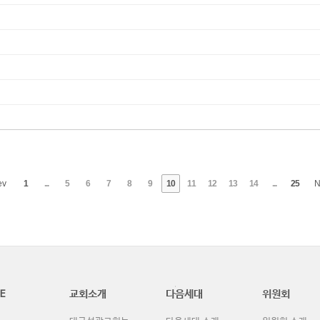
ev
1
...
5
6
7
8
9
10
11
12
13
14
...
25
N
E
교회소개
다음세대
위원회