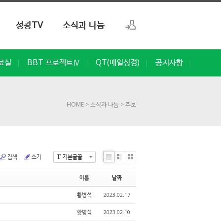
성광TV
소식과 나눔
로그인
료실
BBT 프로젝트Ⅳ
QT(매일성경)
공지사항
|
|
|
|
회원가입
HOME
> 소식과 나눔
> 주보
검색
쓰기
기본글꼴
T
Li
Zi
G
st
n
al
이름
날짜
e
le
ry
황병석
2023.02.17
황병석
2023.02.10