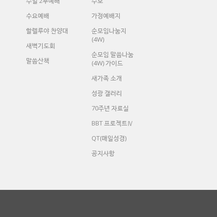
주일 2부예배
주보
수요예배
가정예배지
할렐루야 찬양대
순모임나눔지
(4W)
새벽기도회
순모임 말씀나눔
말씀산책
(4W) 가이드
새가족 소개
성광 갤러리
70주년 자료실
BBT 프로젝트Ⅳ
QT(매일성경)
공지사항