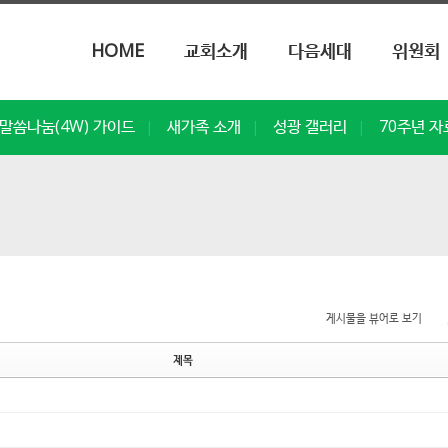
메뉴 건너뛰기
HOME
교회소개
다음세대
위원회
말씀나눔(4W) 가이드
새가족 소개
성광 갤러리
70주년 자
|
|
|
게시물을 뷰어로 보기
제목