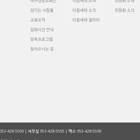
대구성광교회는
다음세대 소개
위원회 소개
섬기는 사람들
다음세대 소식
위원회 소식
교회조직
다음세대 갤러리
집회시간 안내
양육프로그램
찾아오시는 길
053-428-5500 |
사무실
053-428-5505 |
팩스
053-428-5506