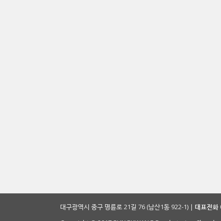
대구광역시 중구 명륜로 21길 76 (남산1동 922-1) |
대표전화