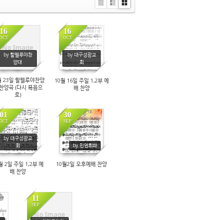
Li
Zi
G
st
n
al
e
le
16
16
ry
OCT
OCT
No Image
by 할렐루야찬
by 대구성광교
7068
6551
양대
회
월 23일 할렐루야찬양
10월 16일 주일 1,2부 예
 찬양곡 (다시 복음으
배 찬양
로)
01
30
OCT
SEP
by 대구성광교
6371
5749
회
by 민연휘파
월 2일 주일 1,2부 예
10월2일 오후예배 찬양
배 찬양
11
SEP
No Image