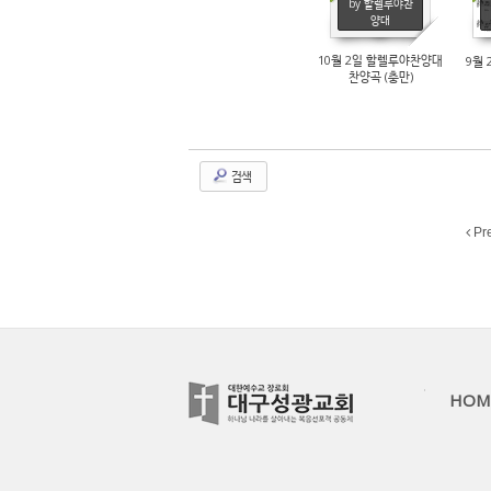
by 할렐루야찬
7611
양대
10월 2일 할렐루야찬양대
9월 
찬양곡 (충만)
검색
Pr
HOM