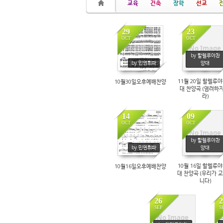
교육
건축
장학
선교
29
23
OCT
OCT
No Image
by 할렐루야찬
6233
5902
by 민연휘파
양대
11월 20일 할렐루
10월30일오후예배찬양
대 찬양곡 (염려하지
라)
14
09
OCT
OCT
No Image
by 할렐루야찬
6513
6841
by 민연휘파
양대
10월 16일 할렐루
10월16일오후예배찬양
대 찬양곡 (우리가 
니다)
26
2
SEP
S
No Image