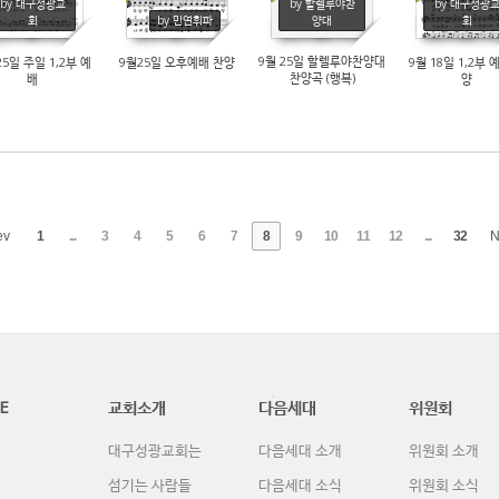
by 대구성광교
by 할렐루야찬
by 대구성광
6901
5717
6336
회
by 민연휘파
양대
회
9월 25일 할렐루야찬양대
25일 주일 1,2부 예
9월25일 오후예배 찬양
9월 18일 1,2부 
찬양곡 (행복)
배
양
ev
1
...
3
4
5
6
7
8
9
10
11
12
...
32
N
E
교회소개
다음세대
위원회
대구성광교회는
다음세대 소개
위원회 소개
섬기는 사람들
다음세대 소식
위원회 소식