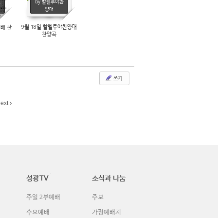
교
by 할렐루야찬
6648
양대
9월 18일 할렐루야찬양대
예배 찬
찬양곡
쓰기
ext
성광TV
소식과 나눔
주일 2부예배
주보
수요예배
가정예배지