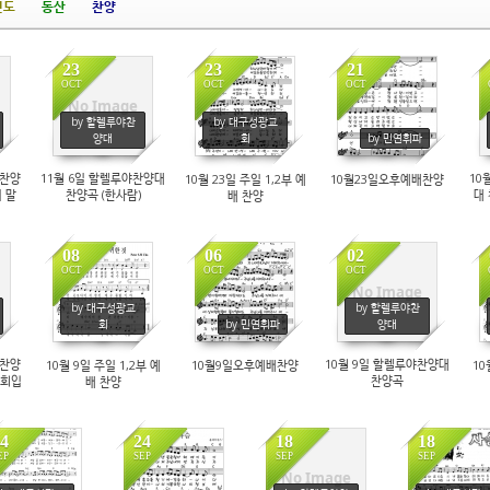
전도
동산
찬양
23
23
21
OCT
OCT
OCT
No Image
by 할렐루야찬
by 대구성광교
7013
6851
6768
양대
회
by 민연휘파
야찬양
11월 6일 할렐루야찬양대
10
10월 23일 주일 1,2부 예
10월23일오후예배찬양
 말
찬양곡 (한사람)
대
배 찬양
08
06
02
OCT
OCT
OCT
No Image
by 대구성광교
by 할렐루야찬
6875
6598
8280
회
by 민연휘파
양대
야찬양
10월 9일 할렐루야찬양대
10월 9일 주일 1,2부 예
10월9일오후예배찬양
10
교회입
찬양곡
배 찬양
4
24
18
18
EP
SEP
SEP
SEP
No Image
2463