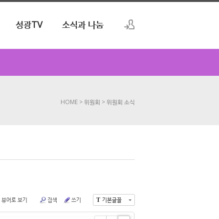
성광TV
소식과 나눔
로그인
회원가입
HOME
> 위원회
> 위원회 소식
 뷰어로 보기
검색
쓰기
기본글꼴
T