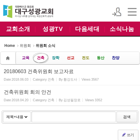
Sketchbook5, 스케치북5
Sketchbook5, 스케치북5
교회소개
|
성광TV
|
다음세대
|
소식나눔
Home
위원회
위원회 소식
교육
건축
장학
선교
전도
동산
찬양
20180603 건축위원회 보고자료
Date
2018.06.03
Category
건축
By
황강도사
Views
3567
건축위원회 회의 안건
Date
2018.04.20
Category
건축
By
김성필장로
Views
3352
검색
쓰기