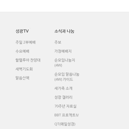
성광TV
소식과 나눔
주일 2부예배
주보
수요예배
가정예배지
할렐루야 찬양대
순모임나눔지
(4W)
새벽기도회
순모임 말씀나눔
말씀산책
(4W) 가이드
새가족 소개
성광 갤러리
70주년 자료실
BBT 프로젝트Ⅳ
QT(매일성경)