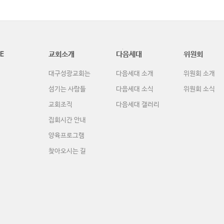
E
교회소개
다음세대
위원회
대구성광교회는
다음세대 소개
위원회 소개
섬기는 사람들
다음세대 소식
위원회 소식
교회조직
다음세대 갤러리
집회시간 안내
양육프로그램
찾아오시는 길