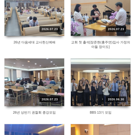
2026.07.23
2026.07.23
26년 다음세대 교사헌신예배
교회 첫 출석[장준현(홍주연)집사 가정의
아들 장이도]
2026.07.23
2026.06.30
26년 상반기 권찰회 종강모임
BBS 13기 모임