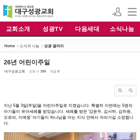
Sketchbook5, 스케치북5
Sketchbook5, 스케치북5
교회소개
|
성광TV
|
다음세대
|
소식나눔
Home
소식과 나눔
성광 갤러리
26년 어린이주일
대구성광교회
조회 수
399
댓글
0
지난 5월 3일(주일)을 어린이주일로 지켰습니다. 특별히 이번에는 5명의
아기들이 유아세례를 받았습니다. 세례를 받은 '강윤우, 김서하, 김하원,
오로라, 이예웅' 아기들이 하나님을 아는 지식 안에서 자라가길 소망합니
다.