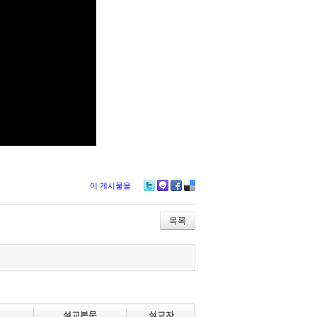
이 게시물을
Tw
M
Fa
De
itte
e2
ce
lici
r
da
bo
ou
목록
y
ok
s
설교본문
설교자