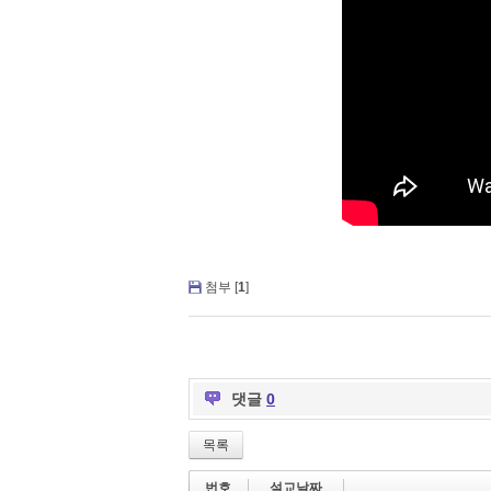
첨부 [
1
]
댓글
0
목록
번호
설교날짜