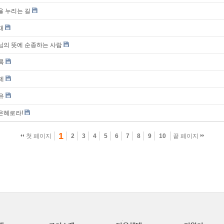
을 누리는 길
때
나님의 뜻에 순종하는 사람
거룩
교제
자유
은혜로라!
1
첫 페이지
2
3
4
5
6
7
8
9
10
끝 페이지