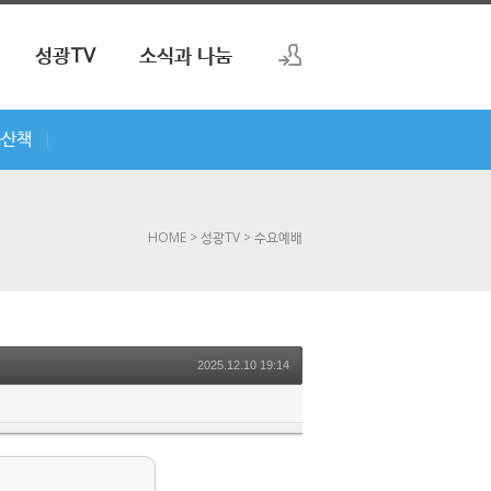
성광TV
소식과 나눔
로그인
씀산책
|
회원가입
HOME
> 성광TV
> 수요예배
2025.12.10 19:14