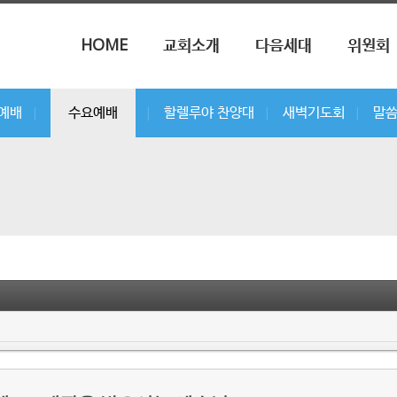
메뉴 건너뛰기
HOME
교회소개
다음세대
위원회
부예배
수요예배
할렐루야 찬양대
새벽기도회
말
|
|
|
|