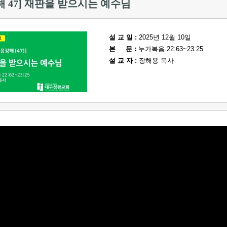
 47] 재판을 받으시는 예수님
설 교 일 :
2025년 12월 10일
본 문 :
누가복음 22:63~23:25
설 교 자 :
장해용 목사