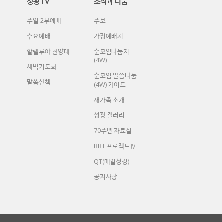
성광TV
소식과 나눔
주일 2부예배
주보
수요예배
가정예배지
할렐루야 찬양대
순모임나눔지
(4W)
새벽기도회
순모임 말씀나눔
말씀산책
(4W) 가이드
새가족 소개
성광 갤러리
70주년 자료실
BBT 프로젝트Ⅳ
QT(매일성경)
공지사항