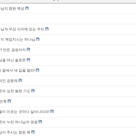
나님의 참된 백성
하나님과 우상 사이에 있는 우리
끝까지 책임지시는 하나님
려가 만든 금송아지
나님을 떠난 솔로몬
 끝에서 새 길을 열라!
력적인 공동체
로몬의 성전 봉헌 기도
 건축
물이 이르는 곳마다 살아나리라!
로몬이 누린 하나님의 영광
나님이 주시는 참된 복