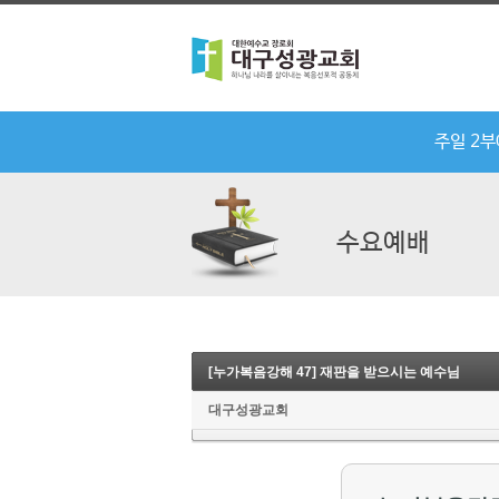
주일 2
수요예배
[누가복음강해 47] 재판을 받으시는 예수님
대구성광교회