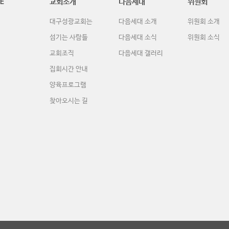
E
교회소개
다음세대
위원회
대구성광교회는
다음세대 소개
위원회 소개
섬기는 사람들
다음세대 소식
위원회 소식
교회조직
다음세대 갤러리
집회시간 안내
양육프로그램
찾아오시는 길