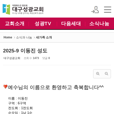
Sketchbook5, 스케치북5
Sketchbook5, 스케치북5
교회소개
|
성광TV
|
다음세대
|
소식나눔
Home
소식과 나눔
새가족 소개
2025-9 이동진 성도
대구성광교회
조회 수
1473
댓글
0
예수님의 이름으로 환영하고 축복합니다^^
이름 : 이동진
구역 : 6구역
전도회 : 1전도회
순모임 : 1남 1순