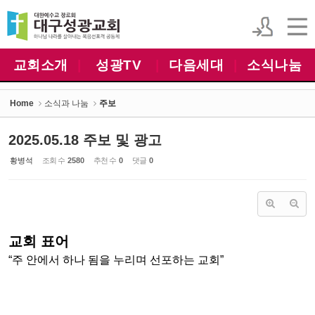
Sketchbook5, 스케치북5
Sketchbook5, 스케치북5
교회소개
|
성광TV
|
다음세대
|
소식나눔
Home
소식과 나눔
주보
2025.05.18 주보 및 광고
황병석
조회 수
2580
추천 수
0
댓글
0
교회 표어
“주 안에서 하나 됨을 누리며 선포하는 교회”