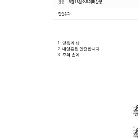
5월18일오후예배찬양
찬양
민연휘파
1. 믿음과 삶
2. 내영혼은 안전합니다
3. 주의 손이