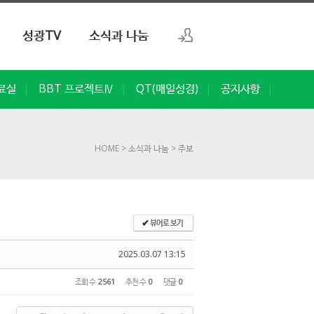
성광TV
소식과 나눔
로그인
료실
BBT 프로젝트Ⅳ
QT(매일성경)
공지사항
|
|
|
|
회원가입
HOME
> 소식과 나눔
> 주보
뷰어로 보기
✔
2025.03.07 13:15
조회 수
2561
추천 수
0
댓글
0