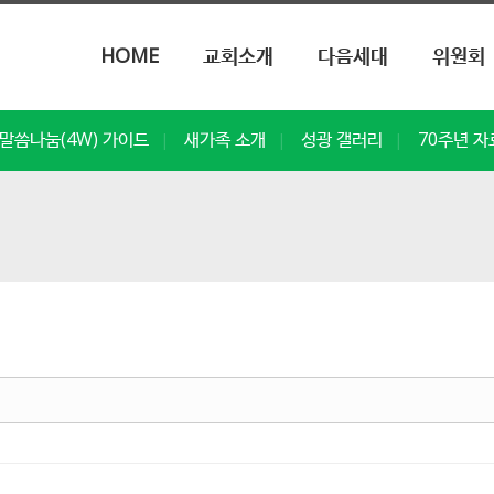
메뉴 건너뛰기
HOME
교회소개
다음세대
위원회
말씀나눔(4W) 가이드
새가족 소개
성광 갤러리
70주년 자
|
|
|