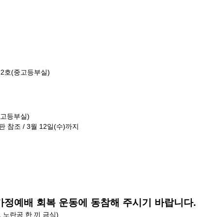
 112호(중고등부실)
(중고등부실)
판 참조 / 3월 12일(수)까지
가정예배 회복 운동에 동참해 주시기 바랍니다.
, 노란공 한 끼 금식)