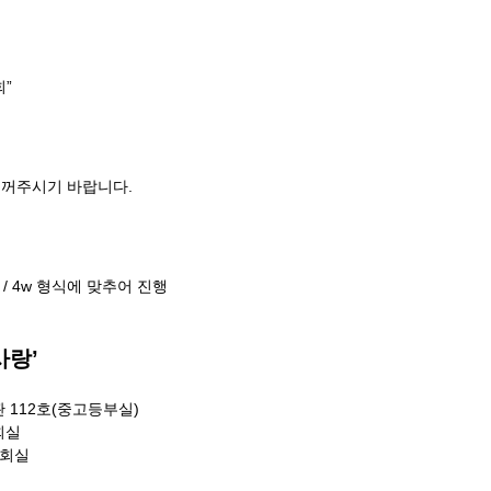
회”
 꺼주시기 바랍니다.
 / 4w 형식에 맞추어 진행
사랑’
육관 112호(중고등부실)
회실
당회실