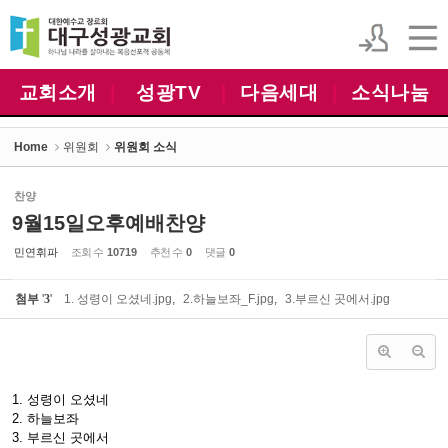
Sketchbook5, 스케치북5
Sketchbook5, 스케치북5
교회소개
|
성광TV
|
다음세대
|
소식나눔
Home
위원회
위원회 소식
찬양
9월15일오후예배찬양
민연휘파
조회 수
10719
추천 수
0
댓글
0
첨부
'
3
'
1. 성령이 오셨네.jpg
,
2.하늘보좌_F.jpg
,
3.부르신 곳에서.jpg
1. 성령이 오셨네
2. 하늘보좌
3. 부르신 곳에서