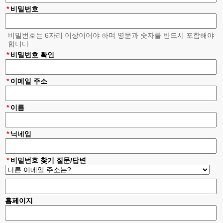
*
비밀번호
- 정회원 권한: 준회원 권한 + 게시판 글쓰기
3. 정회원은 가입후
'대구성광교회 교인'
으로 등록하였음이 확인된 분
에 한하여 지정해드립니다.
dgsk1951web@gmail.com
으로 '정회원
비밀번호는 6자리 이상이어야 하며 영문과 숫자를 반드시 포함해야
으로 변경신청'을 하시면 확인 후 변경해드리도록 하겠습니다.
합니다.
4. 게시판의 특수성에 따라 글쓰기 권한이 특정 그룹으로 제한될 수 있
*
비밀번호 확인
습니다.
5. 회원인증이 필요한 일부 컨텐츠를 제외한, 나머지 컨텐츠(교회소식,
성광TV)의 뷰는 회원가입 및 로그인 없이 이용 가능합니다.
*
이메일 주소
*
이름
기타 문의 사항은 아래 메일주소로 문의 바랍니다.
대구성광교회 웹사이트 관리자 Email:
dgsk1951web@gmail.com
*
닉네임
*
비밀번호 찾기 질문/답변
홈페이지